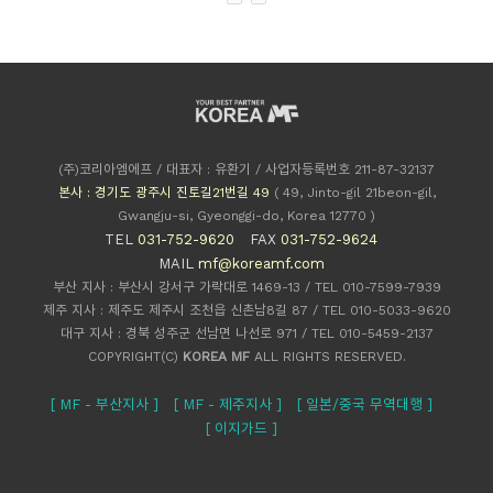
(주)코리아엠에프 / 대표자 : 유환기 / 사업자등록번호 211-87-32137
본사 : 경기도 광주시 진토길21번길 49
( 49, Jinto-gil 21beon-gil,
Gwangju-si, Gyeonggi-do, Korea 12770 )
TEL
031-752-9620
FAX
031-752-9624
MAIL
mf@koreamf.com
부산 지사 : 부산시 강서구 가락대로 1469-13 / TEL 010-7599-7939
제주 지사 : 제주도 제주시 조천읍 신촌남8길 87 / TEL 010-5033-9620
대구 지사 : 경북 성주군 선남면 나선로 971 / TEL 010-5459-2137
COPYRIGHT(C)
KOREA MF
ALL RIGHTS RESERVED.
[ MF - 부산지사 ]
[ MF - 제주지사 ]
[ 일본/중국 무역대행 ]
[ 이지가드 ]