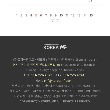
21
1
2
3
4
5
6
7
8
9
10
11
12
13
14
15
(주)코리아엠에프 / 대표자 : 유환기 / 사업자등록번호 211-87-32137
본사 : 경기도 광주시 진토길21번길 49
( 49, Jinto-gil 21beon-gil,
Gwangju-si, Gyeonggi-do, Korea 12770 )
TEL
031-752-9620
FAX
031-752-9624
MAIL
mf@koreamf.com
부산 지사 : 부산시 강서구 가락대로 1469-13 / TEL 010-7599-7939
제주 지사 : 제주도 제주시 조천읍 신촌남8길 87 / TEL 010-5033-9620
대구 지사 : 경북 성주군 선남면 나선로 971 / TEL 010-5459-2137
COPYRIGHT(C)
KOREA MF
ALL RIGHTS RESERVED.