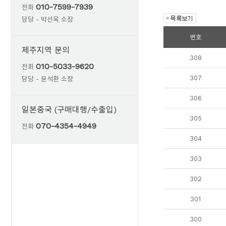
010-7599-7939
전화
담당 - 박선욱 소장
번호
제주지역 문의
308
010-5033-9620
전화
307
담당 - 윤석환 소장
306
일본중국 (구매대행/수출입)
305
070-4354-4949
전화
304
303
302
301
300