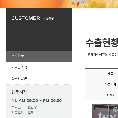
CUSTOMER
수출현황
수출현
[ 코리아엠에프의 수출현
수출현황
새로운소식
제목
질문과답변
작성일자
업무시간
조회수
AM 09:00 ~ PM 06:30
평일
토요일 - 오전근무
일공휴일 - 휴무