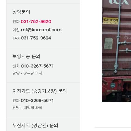
상담문의
031-752-9620
전화
mf@koreamf.com
메일
031-752-9624
FAX
보양시공 문의
010-3267-5671
전화
담당 - 강두남 이사
이지가드 (승강기보양) 문의
010-3268-5671
전화
담당 - 박범철 과장
부산지역 (경남권) 문의