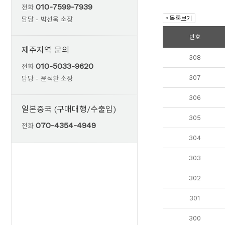
010-7599-7939
전화
담당 - 박선욱 소장
번호
제주지역 문의
308
010-5033-9620
전화
307
담당 - 윤석환 소장
306
일본중국 (구매대행/수출입)
305
070-4354-4949
전화
304
303
302
301
300