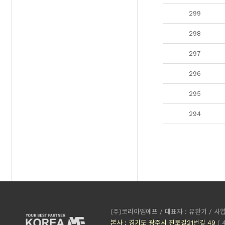
299
298
297
296
295
294
(주)코리아엠에프 / 대표자 : 유환기 / 사업
본사 : 경기도 광주시 진토길21번길 49
( 