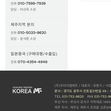
010-7599-7939
전화
담당 - 박선욱 소장
제주지역 문의
010-5033-9620
전화
담당 - 윤석환 소장
일본중국 (구매대행/수출입)
070-4354-4949
전화
(주)코리아엠에프 / 대표자 : 유환기 / 사업
본사 : 경기도 광주시 진토길21번길 49
( 
TEL
031-752-9620
FAX
031-752-9
부산 지사 : 부산시 강서구 가락대로 1469-13
제주 지사 : 제주도 제주시 조천읍 신촌남8길 8