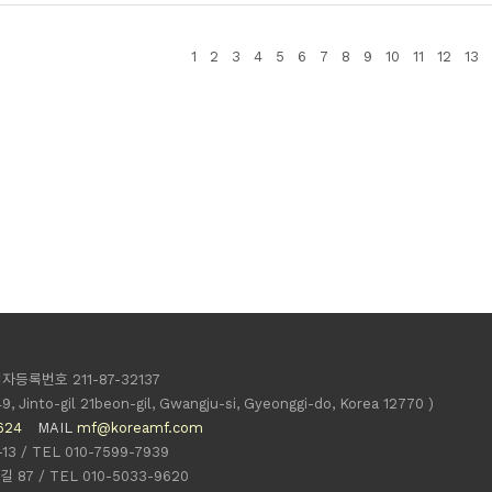
1
2
3
4
5
6
7
8
9
10
11
12
13
자등록번호 211-87-32137
49, Jinto-gil 21beon-gil, Gwangju-si, Gyeonggi-do, Korea 12770 )
624
MAIL
mf@koreamf.com
 / TEL 010-7599-7939
7 / TEL 010-5033-9620