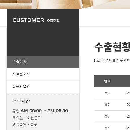
CUSTOMER
수출현황
수출현
[ 코리아엠에프의 수출현
수출현황
새로운소식
번호
질문과답변
98
2
업무시간
97
2
AM 09:00 ~ PM 06:30
평일
96
2
토요일 - 오전근무
일공휴일 - 휴무
95
2