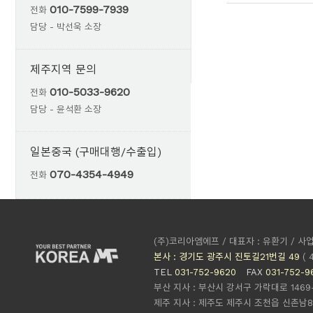
010-7599-7939
전화
담당 - 박선욱 소장
제주지역 문의
010-5033-9620
전화
담당 - 윤석환 소장
일본중국 (구매대행/수출입)
070-4354-4949
전화
(주)코리아엠에프 / 대표자 : 유환기 / 사업
본사 : 경기도 광주시 진토길21번길 49
( 
TEL
031-752-9620
FAX
031-752-9
부산 지사 : 부산시 강서구 가락대로 1469-13
제주 지사 : 제주도 제주시 조천읍 신촌남8길 8