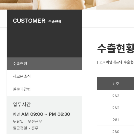
CUSTOMER
수출현황
수출현
[ 코리아엠에프의 수출현
수출현황
새로운소식
번호
질문과답변
263
업무시간
262
AM 09:00 ~ PM 06:30
평일
261
토요일 - 오전근무
일공휴일 - 휴무
260