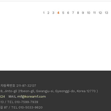
1
2
3
4
5
6
7
8
9
10
11
12
13
자등록번호 211-87-32137
49, Jinto-gil 21beon-gil, Gwangju-si, Gyeonggi-do, Korea 12770 )
624
MAIL
mf@koreamf.com
 / TEL 010-7599-7939
7 / TEL 010-5033-9620