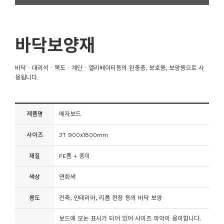
바닥보양재
바닥ㆍ대리석ㆍ복도ㆍ계단ㆍ엘리베이터등의 완충충, 보호용, 보양용으로 사
용됩니다.
제품명
메자보드
사이즈
3T 900x1800mm
재질
PE폼 + 종이
색상
연회색
용도
건축, 인테리어, 리폼 현장 등의 바닥 보양
보드에 모눈 표시가 되어 있어 사이즈 파악이 용이합니다.