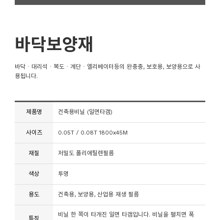
바닥보양재
바닥ㆍ대리석ㆍ복도ㆍ계단ㆍ엘리베이터등의 완충충, 보호용, 보양용으로 사
용됩니다.
제품명
건축용비닐 (일면타갬)
사이즈
0.05T / 0.08T 1800x45M
재질
저밀도 폴리에틸렌필름
색상
투명
용도
건축용, 보양용, 산업용 재생 필름
비닐 한 쪽이 타개진 일면 타갬입니다. 비닐을 펼치면 폭
특징