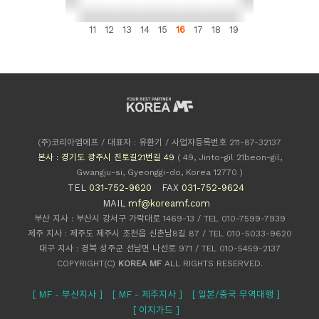
11
12
13
14
15
16
17
18
19
(주)코리아엠에프 / 대표자 : 유환기 / 사업자등록번호 211-87-32137
본사 : 경기도 광주시 진토길21번길 49
( 49, Jinto-gil 21beon-gil,
Gwangju-si, Gyeonggi-do, Korea 12770 )
TEL
031-752-9620
FAX
031-752-9624
MAIL
mf@koreamf.com
부산 지사 : 부산시 강서구 가락대로 1469-13 / TEL 010-7599-7939
제주 지사 : 제주도 제주시 조천읍 신촌남8길 87 / TEL 010-5033-9620
대구 지사 : 경북 성주군 선남면 나선로 971 / TEL 010-5459-2137
COPYRIGHT(C)
KOREA MF
ALL RIGHTS RESERVED.
[ MF - 부산지사 ]
[ MF - 제주지사 ]
[ 일본/중국 무역대행 ]
[ 이지가드 ]